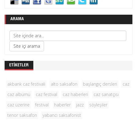
ARAMA
ETIKETLER
akbank caz festivali
alto saksafon
başlangıç dersleri
caz
caz albümü
caz festival
caz haberleri
caz sanatçısı
caz üzerine
festival
haberler
jazz
söyleşiler
tenor saksafon
yabancı saksafonist