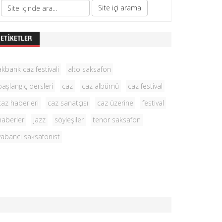
ETIKETLER
akbank caz festivali
alto saksafon
başlangıç dersleri
caz
caz albümü
caz festival
caz haberleri
caz sanatçısı
caz üzerine
festival
haberler
jazz
söyleşiler
tenor saksafon
yabancı saksafonist