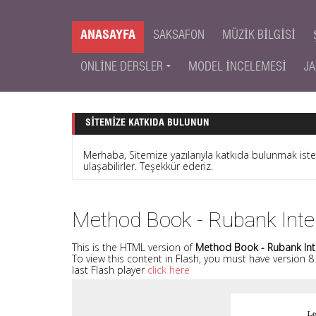
ANASAYFA
SAKSAFON
MÜZIK BILGISI
ONLINE DERSLER
MODEL İNCELEMESI
JA
SITEMIZE KATKIDA BULUNUN
Merhaba, Sitemize yazılarıyla katkıda bulunmak is
ulaşabilirler. Teşekkür ederiz.
Method Book - Rubank Int
This is the HTML version of
Method Book - Rubank Int
To view this content in Flash, you must have version 
last Flash player
click here