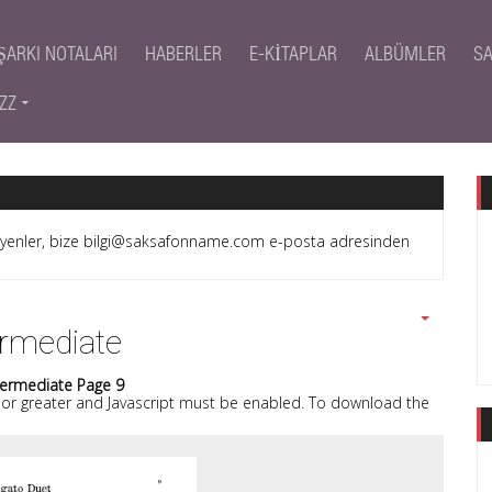
ŞARKI NOTALARI
HABERLER
E-KITAPLAR
ALBÜMLER
S
ZZ
teyenler, bize bilgi@saksafonname.com e-posta adresinden
ermediate
ermediate Page 9
8 or greater and Javascript must be enabled. To download the