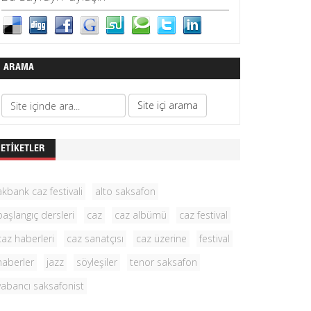
ARAMA
ETIKETLER
akbank caz festivali
alto saksafon
başlangıç dersleri
caz
caz albümü
caz festival
caz haberleri
caz sanatçısı
caz üzerine
festival
haberler
jazz
söyleşiler
tenor saksafon
yabancı saksafonist