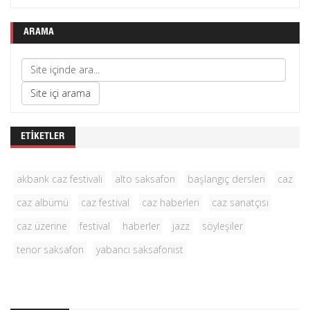
ARAMA
ETIKETLER
akbank caz festivali
alto saksafon
başlangıç dersleri
caz
caz albümü
caz festival
caz haberleri
caz sanatçısı
caz üzerine
festival
haberler
jazz
söyleşiler
tenor saksafon
yabancı saksafonist