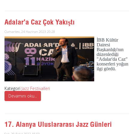
Adalar'a Caz Çok Yakıştı
Cumartesi, 24 Haziran 2023 20:28
İBB Kültür
Dairesi
Başkanlığı'nın
düzenlediği
"Adalar'da Caz"
konserleri yoğun
ilgi gördü.
Kategori
Jazz Festivalleri
Devamını oku...
17. Alanya Uluslararası Jazz Günleri
Salı, 20 Eylül 2022 18:53