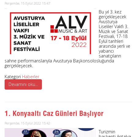
Perşembe, 15 Eylül 2022 15:47
Bu yıl 3. kez
gerçekleşecek
Avusturya
Liseliler Vakfı 3.
Müzik ve Sanat
Festivali, 17-18
Eylül tarihleri
arasında yerli ve
yabancı
sanatçıların
sahne performanslarıyla Avusturya Başkonsolosluğunda
gerçekleşecek.
Kategori
Haberler
Devamını oku...
1. Konyaaltı Caz Günleri Başlıyor
Perşembe, 15 Eylül 2022 15:42
Turizmin
başkenti Antalya