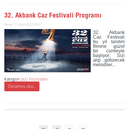
32. Akbank Caz Festivali Programı
Pazar, 11 Eylül 2022 09:27
32. Akbank
Caz Festivali
bu yıl tanıtım
filmine güzel
bir cümleyle
başlıyor; Sizi
alıp götürecek
melodiler...
Kategori
Jazz Festivalleri
Devamını oku...