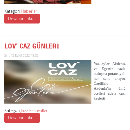
Kategori
Haberler
Devamını oku...
LOV' CAZ GÜNLERİ
Salı, 13 Eylül 2022 18:52
Yaz ayları Akdeniz
ve Ege'nin cazla
buluşma potansiyeli
her sene artıyor.
Özellikle
Akdeniz'in ünlü
otelleri adeta cazı
keşfetti.
Kategori
Jazz Festivalleri
Devamını oku...