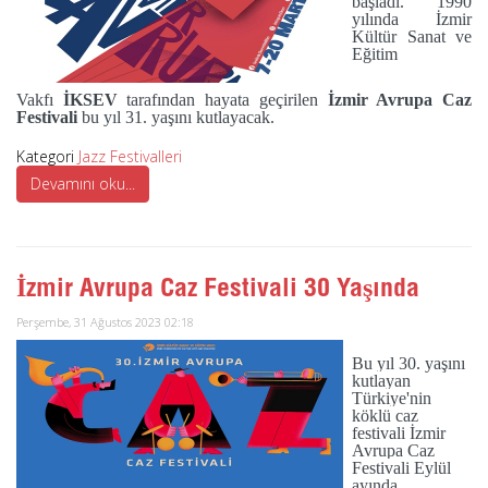
başladı. 1990
yılında İzmir
Kültür Sanat ve
Eğitim
Vakfı
İKSEV
tarafından hayata geçirilen
İzmir Avrupa Caz
Festivali
bu yıl 31. yaşını kutlayacak.
Kategori
Jazz Festivalleri
Devamını oku...
İzmir Avrupa Caz Festivali 30 Yaşında
Perşembe, 31 Ağustos 2023 02:18
Bu yıl 30. yaşını
kutlayan
Türkiye'nin
köklü caz
festivali İzmir
Avrupa Caz
Festivali Eylül
ayında