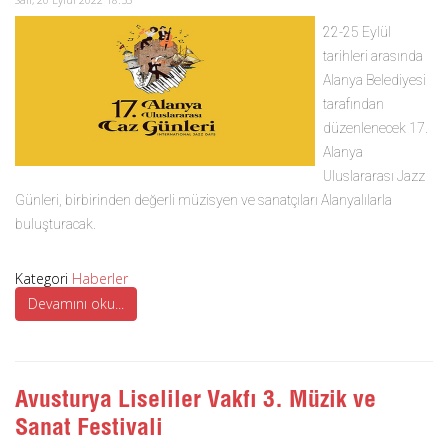
22-25 Eylül
tarihleri arasında
Alanya Belediyesi
tarafından
düzenlenecek 17.
Alanya
Uluslararası Jazz
Günleri, birbirinden değerli müzisyen ve sanatçıları Alanyalılarla
buluşturacak.
Kategori
Haberler
Devamını oku...
Avusturya Liseliler Vakfı 3. Müzik ve
Sanat Festivali