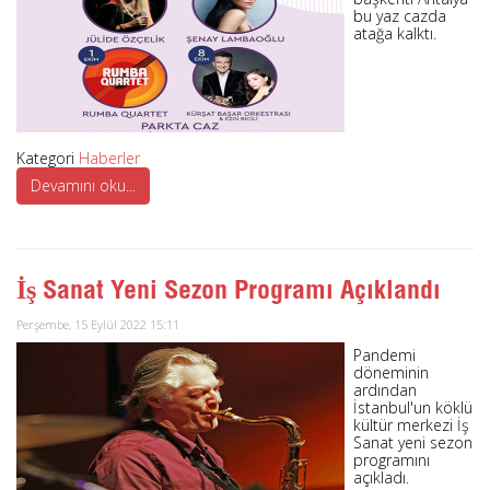
bu yaz cazda
atağa kalktı.
Kategori
Haberler
Devamını oku...
İş Sanat Yeni Sezon Programı Açıklandı
Perşembe, 15 Eylül 2022 15:11
Pandemi
döneminin
ardından
İstanbul'un köklü
kültür merkezi İş
Sanat yeni sezon
programını
açıkladı.