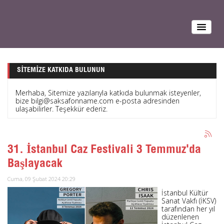
SITEMIZE KATKIDA BULUNUN
Merhaba, Sitemize yazılarıyla katkıda bulunmak isteyenler,
bize bilgi@saksafonname.com e-posta adresinden
ulaşabilirler. Teşekkür ederiz.
31. İstanbul Caz Festivali 3 Temmuz'da
Başlayacak
Cuma, 09 Şubat 2024 20:29
İstanbul Kültür
Sanat Vakfı (İKSV)
tarafından her yıl
düzenlenen