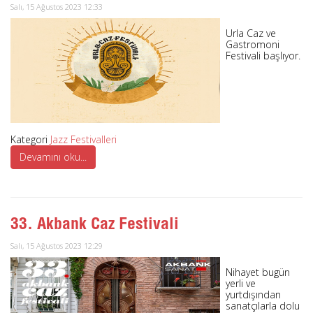
Salı, 15 Ağustos 2023 12:33
Urla Caz ve
Gastromoni
Festivali başlıyor.
Kategori
Jazz Festivalleri
Devamını oku...
33. Akbank Caz Festivali
Salı, 15 Ağustos 2023 12:29
Nihayet bugün
yerli ve
yurtdışından
sanatçılarla dolu