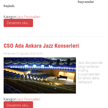
başvurular
başladı.
Kategori
Jazz Festivalleri
Devamını oku...
CSO Ada Ankara Jazz Konserleri
Perşembe, 31 Ağustos 2023 02:02
Jazz dünyasında
sıkça rastlanan
müthiş
buluşmalardan
bir tanesi daha
yaklaşıyor.
Kategori
Jazz Festivalleri
Devamını oku...