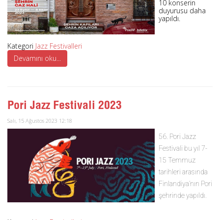
10 konserin
duyurusu daha
yapıldı.
Kategori
Jazz Festivalleri
Devamını oku...
Pori Jazz Festivali 2023
Salı, 15 Ağustos 2023 12:18
56. Pori Jazz
Festivali bu yıl 7-
15 Temmuz
tarihleri arasında
Finlandiya’nın Pori
şehrinde yapıldı.