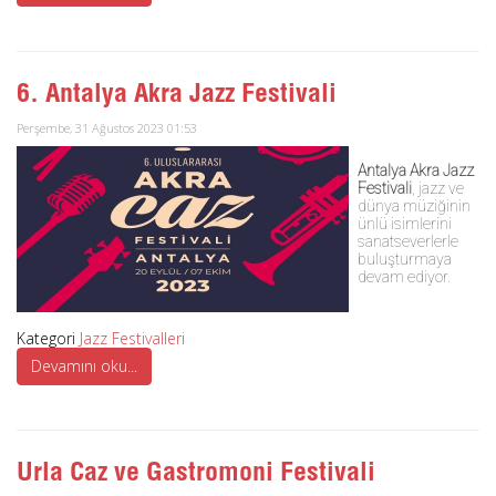
6. Antalya Akra Jazz Festivali
Perşembe, 31 Ağustos 2023 01:53
Antalya Akra Jazz
Festivali
, jazz ve
dünya müziğinin
ünlü isimlerini
sanatseverlerle
buluşturmaya
devam ediyor.
Kategori
Jazz Festivalleri
Devamını oku...
Urla Caz ve Gastromoni Festivali