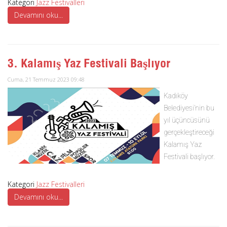
Kategori
Jazz Festivalleri
Devamını oku...
3. Kalamış Yaz Festivali Başlıyor
Cuma, 21 Temmuz 2023 09:48
Kadıköy
Belediyesi’nin bu
yıl üçüncüsünü
gerçekleştireceği
Kalamış Yaz
Festivali başlıyor.
Kategori
Jazz Festivalleri
Devamını oku...