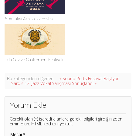
6. Antalya Akra Jazz Festivali
Urla Caz ve Gastromoni Festivali
Bu kategoriden diğerleri:
« Sound Ports Festival Başlıyor
Nardis 12. Jazz Vokal Yarışması Sonuçlandı »
Yorum Ekle
Gerekli olan (*) işaretli alanlara gerekli bilgileri girdiğinizden
emin olun. HTML kod izni yoktur.
Mesaj *