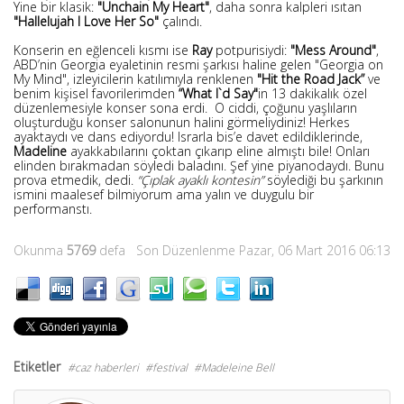
Yine bir klasik:
"Unchain My Heart"
, daha sonra kalpleri ısıtan
"Hallelujah I Love Her So"
çalındı.
Konserin en eğlenceli kısmı ise
Ray
potpurisiydi:
"Mess Around"
,
ABD’nin Georgia eyaletinin resmi şarkısı haline gelen "Georgia on
My Mind", izleyicilerin katılımıyla renklenen
"Hit the Road Jack”
ve
benim kişisel favorilerimden
“What I`d Say"
in 13 dakikalık özel
düzenlemesiyle konser sona erdi. O ciddi, çoğunu yaşlıların
oluşturduğu konser salonunun halini görmeliydiniz! Herkes
ayaktaydı ve dans ediyordu! Israrla bis’e davet edildiklerinde,
Madeline
ayakkabılarını çoktan çıkarıp eline almıştı bile! Onları
elinden bırakmadan söyledi baladını. Şef yine piyanodaydı. Bunu
prova etmedik, dedi.
“Çıplak ayaklı kontesin”
söylediği bu şarkının
ismini maalesef bilmiyorum ama yalın ve duygulu bir
performanstı.
Okunma
5769
defa
Son Düzenlenme Pazar, 06 Mart 2016 06:13
Etiketler
caz haberleri
festival
Madeleine Bell