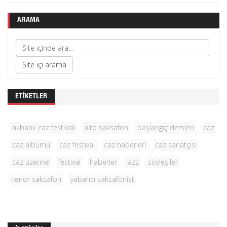
ARAMA
ETIKETLER
akbank caz festivali
alto saksafon
başlangıç dersleri
caz
caz albümü
caz festival
caz haberleri
caz sanatçısı
caz üzerine
festival
haberler
jazz
söyleşiler
tenor saksafon
yabancı saksafonist