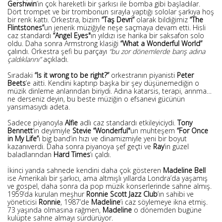
Gershwin
’in çok hareketli bir şarkısı ile bomba gibi başladılar.
Dört trompet ve bir trombonun sırayla yaptığı sololar şarkıya hoş
bir renk kattı. Orkestra, bizim
“Taş Devri”
olarak bildiğimiz
“The
Flintstones”
un jenerik müziğiyle neşe saçmaya devam etti. Hisli
caz standardı
“Angel Eyes"
ın yıldızı ise harika bir saksafon solo
oldu. Daha sonra Armstrong klasiği
“What a Wonderful World”
çalındı. Orkestra şefi bu parçayı
“bu zor dönemlerde barış adına
çaldıklarını”
açıkladı.
Sıradaki
“Is it wrong to be right?”
orkestranın piyanisti
Peter
Beets
’e aitti. Kendini kaptırıp başka bir şey düşünemediğin o
müzik dinleme anlarından biriydi. Adına katarsis, terapi, arınma…
ne derseniz deyin, bu beste müziğin o efsanevi gücünün
yansımasıydı adeta.
Sadece piyanoyla
Alfie
adlı caz standardı etkileyiciydi.
Tony
Bennett
’in deyimiyle
Stevie “Wonderful"
un muhteşem
“For Once
in My Life”
ı big band’in hızı ve dinamizmiyle yeni bir boyut
kazanıverdi. Daha sonra piyanoya şef geçti ve
Ray
’in güzel
baladlarından
Hard Times
’ı çaldı.
İkinci yarıda sahnede kendini daha çok gösteren
Madeline Bell
ise Amerikalı bir şarkıcı, ama altmışlı yıllarda Londra’da yaşamış
ve gospel, daha sonra da pop müzik konserlerinde sahne almış.
1959’da kurulan meşhur
Ronnie Scott Jazz Club
’ın sahibi ve
yöneticisi
Ronnie
, 1987’de
Madeline
’i caz söylemeye ikna etmiş.
73 yaşında olmasına rağmen,
Madeline
o dönemden bugüne
kulüpte sahne almayı sürdürüyor.