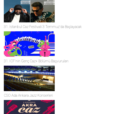
31. İstanbul Caz Festivali 3 Temmuz'da Başlayacak
31. İCF'nin Genç Caz+ Bölümü Başvuruları
CSO Ada Ankara Jazz Konserleri