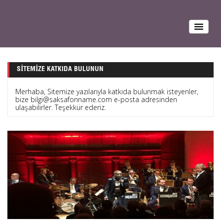
SITEMIZE KATKIDA BULUNUN
Merhaba, Sitemize yazılarıyla katkıda bulunmak isteyenler,
bize bilgi@saksafonname.com e-posta adresinden
ulaşabilirler. Teşekkür ederiz.