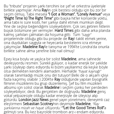
Bu “tribute” projenin şarkı tercihini ise şef ve orkestra üyeleriyle
birlikte yapmışlar. Ama
Ray
’in çok bestesi olduğu için bu zor bir
seçim olmuş. Tabii mesela
“I Got a Woman”
,
“Lonely Avenue”
veya
“(Night Time Is) The Right Time”
gibi başka hit’ler konserde yoktu,
ama tabii ki süre kısıtlı, her şarkıyı dahil etmek mümkün değil.
Yine de seçkiyi beğendiğimi söyleyebilirim. Çok ses getiren hitlerin
büyük bölümüne yer vermişler.
Hard Times
gibi daha arka planda
kalmış şarkıları çalmaları da hoşuma gitti. Tüm
“saygı”
projelerinde olduğu gibi bu projede de
Ray
’i taklit etmek yerine,
ona duydukları saygıyla ve heyecanla bestelerini icra etmeye
çalışmışlar.
Madeline Ray
’le tanışma ve 1994’te Londra’da onunla
birlikte sahne alma şerefine bile nail olmuş!
Epey kısa boylu ve yaşlıca bir solist
Madeline
, ama sahnede
devleşiyordu resmen. Sürekli gülüyor, o kadar enerjik bir şekilde
şarkı söyleyip dans ediyordu ki bizim yaşlılarımız da keşke böyle
olsa demekten kendimi alamadım. Herhalde
“hayat kaynağı”
olarak tanımladığı müzik onu diri tutuyor! Belki de o akşam içkiyi
fazla kaçırmış olabilir :) 2004’te
Ray
öldüğünde yapılan biyografik
filminin müziklerini bu grup düzenlemiş. Şef bu film müzikleri
albümü için solist olarak
Madeline
`i seçtim çünkü her perdeden
söyleyebiliyor, dedi. Bu gerçekten de doğruydu.
Madeline
geniş
vokal yelpazesiyle olduğu kadar enerjisiyle de izleyiciyi alıp
götürdü.
London Jazz News
genel yayın yönetmeni, deneyimli caz
eleştirmeni
Sebastian Scotney
’nin deyimiyle
Madeline
,
“Ray
şarkılarına mizah ve hayat üflüyordu.”
"Let the Good Times Roll”
a
gelmişti sıra. Bu kez başrolde trombon arz-ı endam ediyordu.