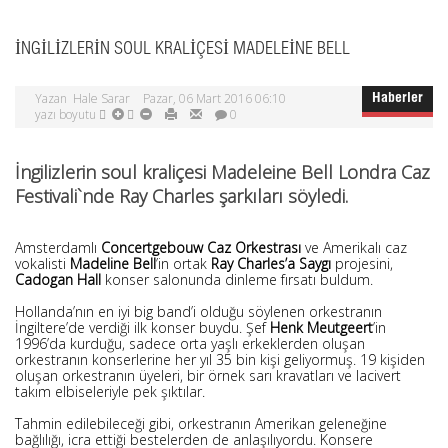
İNGILIZLERIN SOUL KRALIÇESI MADELEINE BELL
Yazan
Hale Sarar
Pazar, 06 Mart 2016 06:10
Haberler
yazı boyutu
0
İngilizlerin soul kraliçesi Madeleine Bell Londra Caz
Festivali`nde Ray Charles şarkıları söyledi.
Amsterdamlı
Concertgebouw Caz Orkestrası
ve Amerikalı caz
vokalisti
Madeline Bell
’in ortak
Ray Charles’a Saygı
projesini,
Cadogan Hall
konser salonunda dinleme fırsatı buldum.
Hollanda’nın en iyi big band’i olduğu söylenen orkestranın
İngiltere’de verdiği ilk konser buydu. Şef
Henk Meutgeert
’in
1996’da kurduğu, sadece orta yaşlı erkeklerden oluşan
orkestranın konserlerine her yıl 35 bin kişi geliyormuş. 19 kişiden
oluşan orkestranın üyeleri, bir örnek sarı kravatları ve lacivert
takım elbiseleriyle pek şıktılar.
Tahmin edilebileceği gibi, orkestranın Amerikan geleneğine
bağlılığı, icra ettiği bestelerden de anlaşılıyordu. Konsere