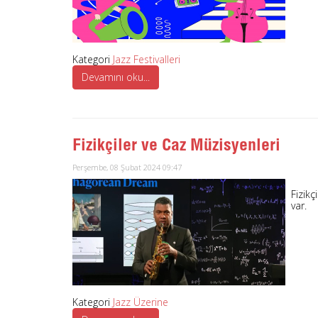
Kategori
Jazz Festivalleri
Devamını oku...
Fizikçiler ve Caz Müzisyenleri
Perşembe, 08 Şubat 2024 09:47
Fizikç
var.
Kategori
Jazz Üzerine