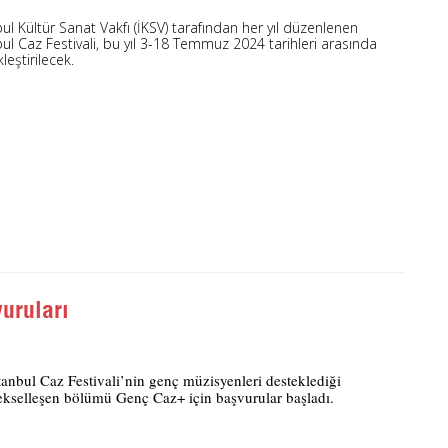
ul Kültür Sanat Vakfı (İKSV) tarafından her yıl düzenlenen
ul Caz Festivali, bu yıl 3-18 Temmuz 2024 tarihleri arasında
leştirilecek.
uruları
tanbul Caz Festivali’nin genç müzisyenleri desteklediği
ekselleşen bölümü Genç Caz+ için başvurular başladı.