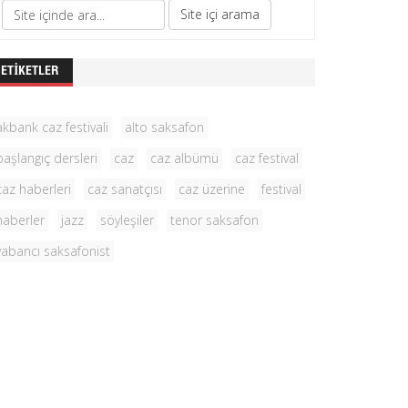
ETIKETLER
akbank caz festivali
alto saksafon
başlangıç dersleri
caz
caz albümü
caz festival
caz haberleri
caz sanatçısı
caz üzerine
festival
haberler
jazz
söyleşiler
tenor saksafon
yabancı saksafonist