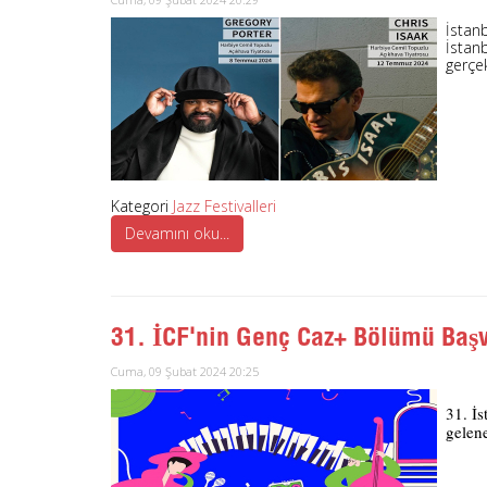
İstanb
İstanb
gerçek
Kategori
Jazz Festivalleri
Devamını oku...
31. İCF'nin Genç Caz+ Bölümü Başv
Cuma, 09 Şubat 2024 20:25
31. İs
gelen