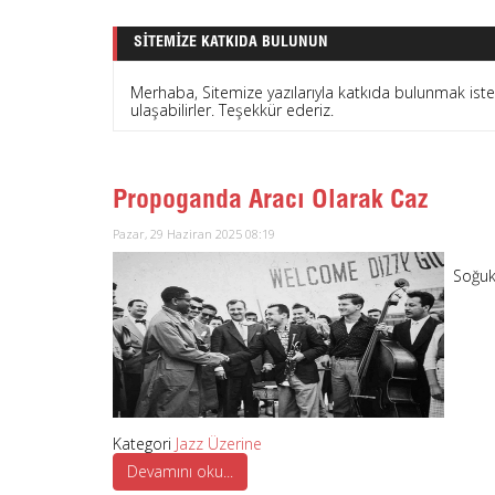
SITEMIZE KATKIDA BULUNUN
Merhaba, Sitemize yazılarıyla katkıda bulunmak is
ulaşabilirler. Teşekkür ederiz.
Propoganda Aracı Olarak Caz
Pazar, 29 Haziran 2025 08:19
Soğuk
Kategori
Jazz Üzerine
Devamını oku...