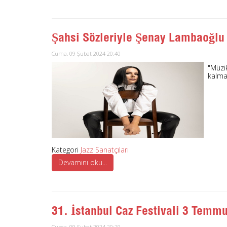
Şahsi Sözleriyle Şenay Lambaoğlu
Cuma, 09 Şubat 2024 20:40
"Müzi
kalmal
Kategori
Jazz Sanatçıları
Devamını oku...
31. İstanbul Caz Festivali 3 Temm
Cuma, 09 Şubat 2024 20:29