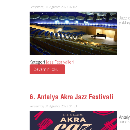
Perşembe, 31 Ağustos 2023 02:02
Jazz d
yaklaş
Kategori
Jazz Festivalleri
Devamını oku...
6. Antalya Akra Jazz Festivali
Perşembe, 31 Ağustos 2023 01:53
Antaly
sanats