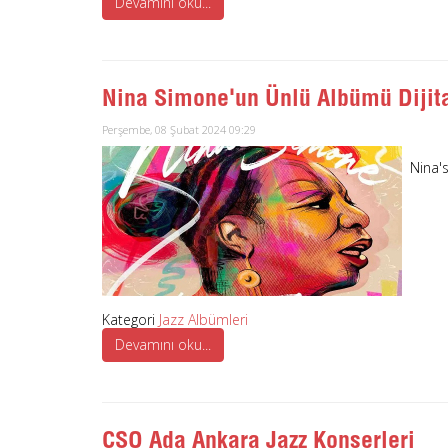
Devamını oku...
Nina Simone'un Ünlü Albümü Dijit
Perşembe, 08 Şubat 2024 09:29
Nina's
Kategori
Jazz Albümleri
Devamını oku...
CSO Ada Ankara Jazz Konserleri